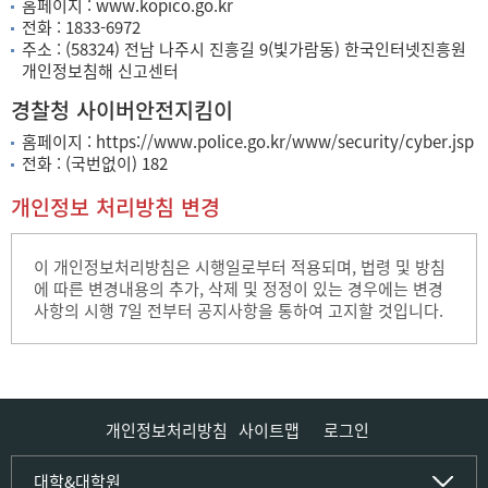
홈페이지 : www.kopico.go.kr
전화 : 1833-6972
주소 : (58324) 전남 나주시 진흥길 9(빛가람동) 한국인터넷진흥원
개인정보침해 신고센터
경찰청 사이버안전지킴이
홈페이지 : https://www.police.go.kr/www/security/cyber.jsp
전화 : (국번없이) 182
개인정보 처리방침 변경
이 개인정보처리방침은 시행일로부터 적용되며, 법령 및 방침
에 따른 변경내용의 추가, 삭제 및 정정이 있는 경우에는 변경
사항의 시행 7일 전부터 공지사항을 통하여 고지할 것입니다.
개인정보처리방침
사이트맵
로그인
인문사회·IT대학
대학&대학원