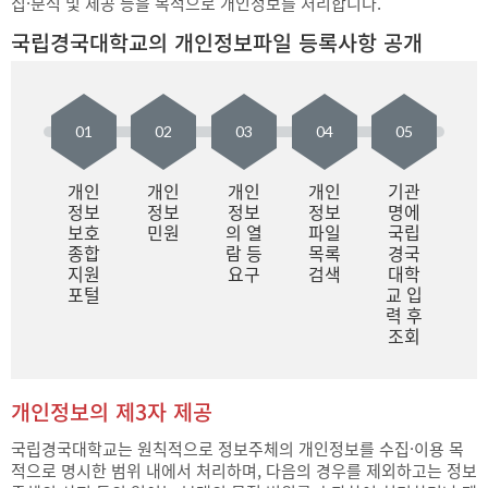
집·분석 및 제공 등을 목적으로 개인정보를 처리합니다.
국립경국대학교의 개인정보파일 등록사항 공개
01
02
03
04
05
개인
개인
개인
개인
기관
정보
정보
정보
정보
명에
보호
민원
의 열
파일
국립
종합
람 등
목록
경국
지원
요구
검색
대학
포털
교 입
력 후
조회
개인정보의 제3자 제공
국립경국대학교는 원칙적으로 정보주체의 개인정보를 수집·이용 목
적으로 명시한 범위 내에서 처리하며, 다음의 경우를 제외하고는 정보