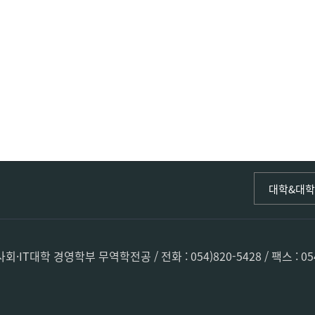
인문사회·I
대학&대
인문·문화
국어국문학
중국어문·
학 경영학부 무역학전공 / 전화 : 054)820-5428 / 팩스 : 054)82
한자문화콘
문화유산학
미디어문화
사학전공