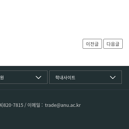
T대학
국립경국대학교
학원
학내사이트
(재)국립경국대학교발전기금
학부
글로컬인재양성관(고시원)
공동실험실습관
전공
공용S/W관리시스템
문화학전공
0-7815 / 이메일 : trade@anu.ac.kr
공자학원
텐츠학전공
공학교육인증시스템
전공
과학영재교육원
커뮤니케이션학전공
교육혁신본부