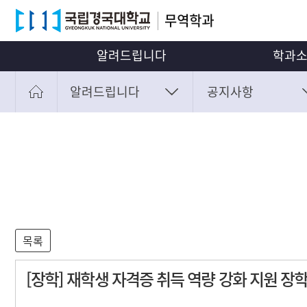
알려드립니다
학과
알려드립니다
공지사항
공지사항
인사
자료실
비전과 
알려드립니다
공지사항
교수
학과소개
자료실
연혁
전공안내
진로 & 무역동향
학생활동
부가정보
[장학] 재학생 자격증 취득 역량 강화 지원 장학