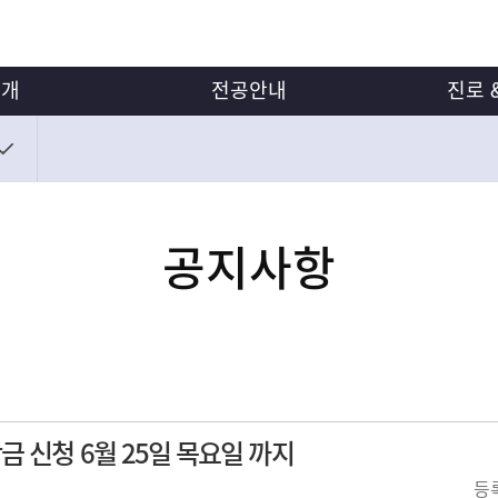
소개
전공안내
진로 
말
교육목표
미션
교육과정
진
심화·복수·부전공
공지사항
장학제도
금 신청 6월 25일 목요일 까지
등