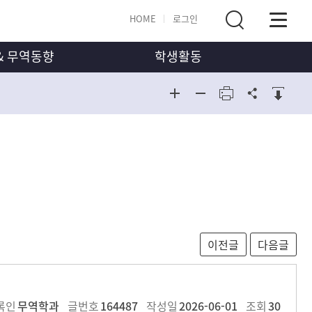
HOME
로그인
& 무역동향
학생활동
동아리
진로안내
동아리
포토갤러리
무역동향
포토갤러리
록인
무역학과
글번호
164487
작성일
2026-06-01
조회
30