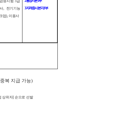
2.
통장사본
1
부
검증시험
3
급
3.
자격증 사본 각
1
부
사
,
전기기능
크업
),
이용사
중복 지급 가능
)
점 상위자
]
순으로 선발