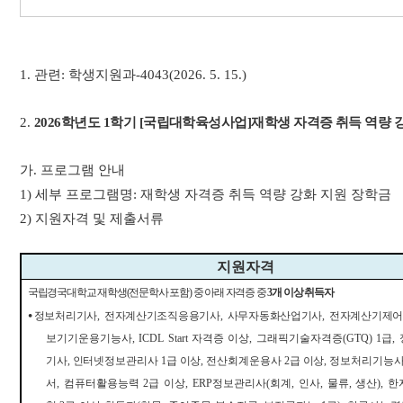
1.
관련
:
학생지원과
-4043(2026. 5. 15.)
2.
2026
학년도
1
학기
[
국립대학육성사업
]
재학생 자격증 취득 역량 
가
.
프로그램 안내
1)
세부 프로그램명
:
재학생 자격증 취득 역량 강화 지원 장학금
2)
지원자격 및 제출서류
지원자격
국립경국대학교 재학생
(
전문학사 포함
)
중 아래 자격증 중
3
개 이상 취득자
⦁
정보처리기사
,
전자계산기조직응용기사
,
사무자동화산업기사
,
전자계산기제
보기기운용기능사
, ICDL Start
자격증
이상
,
그래픽기술자격증
(GTQ) 1
급
,
기사
,
인터넷정보관리사
1
급 이상
,
전산회계운용사
2
급 이상
,
정보처리기능
서
,
컴퓨터활용능력
2
급 이상
, ERP
정보관리사
(
회계
,
인사
,
물류
,
생산
),
한