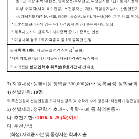
험
2
급 이상 취득자
(
한문
,
중어중문
-
복수전공
,
부정공자는
1
급
),
한국사능력
이상
취득자
(
사학
-
복수전공
,
부전공자는
2
급
),
위험물기능사
,
산업안전기
사
,
체육지도자
(
전문
,
생활
,
장애인
,
유소년
,
노인
),
미용사
(
헤어
,
피부
,
네일
,
메이
* ERP
정보관리사의 경우
4
개 자격종목 중
2
개 종목까지만 인정
*
체육지도자의 경우
5
개 자격종목 중
1
개 종목만 인정
*
미용사의 경우
4
개 자격종목 중
1
개 종목만 인정
*
※
재학 중
1
회
만 지급
(
동일 성격 장학금
포함
)
*
대학의 발전기금에서 지급된
(
재단
)
자격증취득 장학금
※
자격증은
본교 입학 후 취득분
(
유효기간 내
)
만 유효
(
※
등록금성 장학금과 
3)
지원내용
:
생활비성 장학금
300,000
원
4)
선발인원
:
10
명
※
추천
인원이 선발인원을 초과하는 경우
[
이수학기 수가 많은자
>
직전학기 평균평
5)
선발제외
:
정규학기 초과자
,
휴학
·
자퇴 등 학적변동자
나
.
추천기한
:
~
2026. 6. 25.(목
)
까지
다
.
추천방법
-
(
학생
)
자격증 사본 및 통장사본 학과 제출