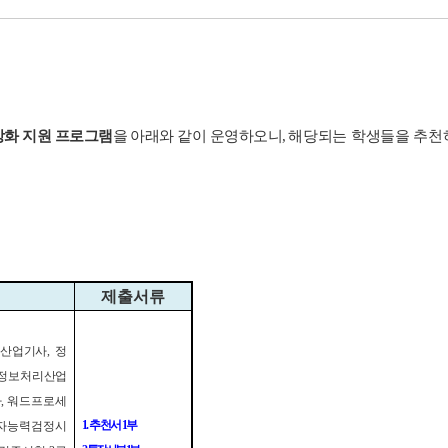
강화 지원 프로그램
을 아래와 같이 운영하오니
,
해당되는 학생들을 추천
제출서류
어산업기사
,
정
정보처리
산업
사
,
워드
프로세
1.
추천서
1
부
자능력검정시