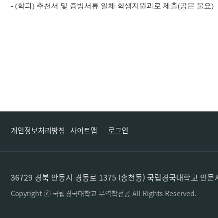
- (
학과
)
추천서 및 증빙서류 일체 학생지원과로 제출
(
공문 불요
)
개인정보처리방침
사이트맵
로그인
36729 경북 안동시 경동로 1375 (송천동) 국립경국대학교 인문사회·IT대
Copyright ⓒ 국립경국대학교 무역학전공 All Rights Reserved.