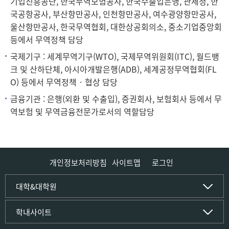
기업진흥공단, 한국무역보험공사, 한국수출입은행, 관세청, 한
국공항공사, 부산항만공사, 인천항만공사, 여수광양항만공사,
울산항만공사, 한국무역협회, 대한상공회의소, 중소기업중앙회
등에서 무역정책 담당
국제기구 : 세계무역기구(WTO), 국제무역위원회(ITC), 월드뱅
크 및 산하단체, 아시아개발은행(ADB), 세계공정무역협회(FL
O) 등에서 무역정책‧협상 담당
금융기관 : 은행(외환 및 수출입), 증권회사, 보험회사 등에서 무
역보험 및 무역금융전문가로서의 역할담당
개인정보처리방침
사이트맵
로그인
인문사회·IT대학
대학&대학원
인문·문화학부
국립경국대학교
학내사이트
국어국문학전공
(재)국립경국대학교발전기금
중국어문·문화학전공